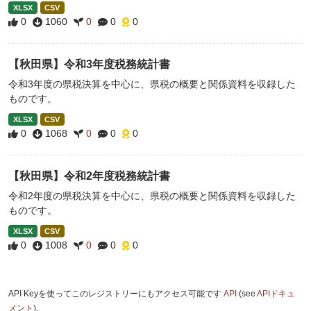
XLSX
CSV
0
1060
0
0
0
【秋田県】令和3年度税務統計書
令和3年度の県税決算を中心に、県税の概要と関係資料を収録した
ものです。
XLSX
CSV
0
1068
0
0
0
【秋田県】令和2年度税務統計書
令和2年度の県税決算を中心に、県税の概要と関係資料を収録した
ものです。
XLSX
CSV
0
1008
0
0
0
API Keyを使ってこのレジストリーにもアクセス可能です
API
(see
APIドキュ
メント
).