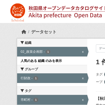
Skip to main content
データセット
組織
02_政策企画部
-
x
1
1
人気のある 組織 のみを表示
グループ
タグ:
行財政
-
x
1
ープ:
タグ
【秋
市町村
-
x
1