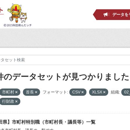
データを
 件のデータセットが見つかりました
市町村
首長
フォーマット:
CSV
XLSX
組織:
0
行財政
田県】市町村特別職（市町村長・議長等）一覧