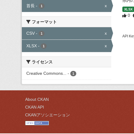
県内
首長
-
x
1
XLSX
0
フォーマット
CSV
-
x
1
API
XLSX
-
x
1
ライセンス
Creative Commons...
-
1
About CKAN
CKAN API
CKANアソシエーション