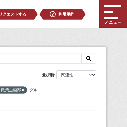
リクエストする
利用規約
メニュー
並び順
2_政策企画部
グル