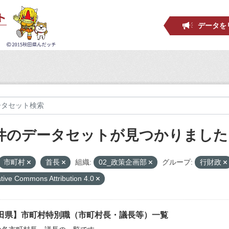
データを
 件のデータセットが見つかりました
市町村
首長
組織:
02_政策企画部
グループ:
行財政
tive Commons Attribution 4.0
田県】市町村特別職（市町村長・議長等）一覧