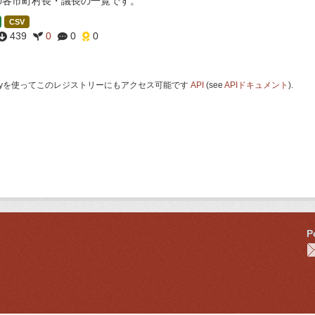
の各市町村長・議長の一覧です。
CSV
439
0
0
0
 Keyを使ってこのレジストリーにもアクセス可能です
API
(see
APIドキュメント
).
P