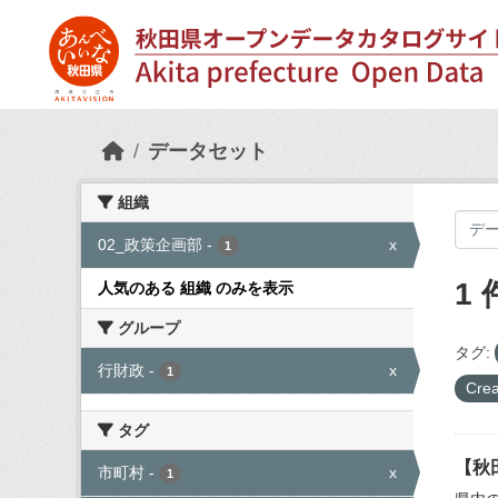
Skip to main content
データセット
組織
02_政策企画部
-
x
1
1
人気のある 組織 のみを表示
グループ
タグ:
行財政
-
x
1
Crea
タグ
【秋
市町村
-
x
1