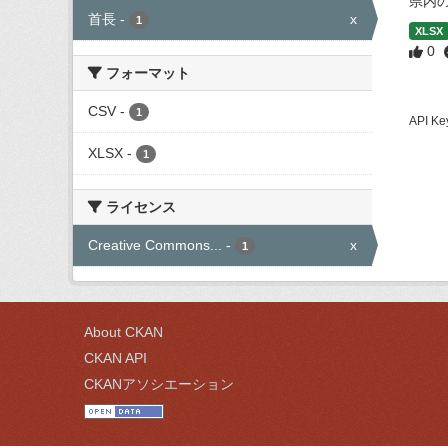
県内
首長
-
x
1
XLSX
0
フォーマット
CSV
-
1
API
XLSX
-
1
ライセンス
Creative Commons...
-
x
1
About CKAN
CKAN API
CKANアソシエーション