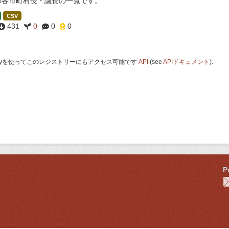
の各市町村長・議長の一覧です。
CSV
431
0
0
0
 Keyを使ってこのレジストリーにもアクセス可能です
API
(see
APIドキュメント
).
P