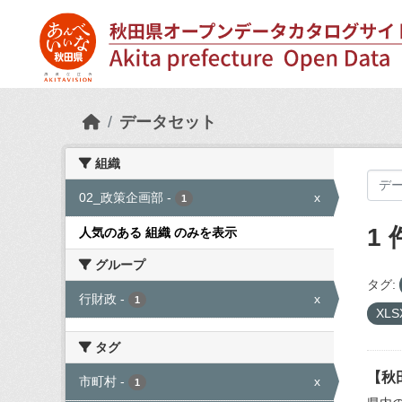
Skip to main content
データセット
組織
02_政策企画部
-
x
1
1
人気のある 組織 のみを表示
グループ
タグ:
行財政
-
x
1
XLS
タグ
【秋
市町村
-
x
1