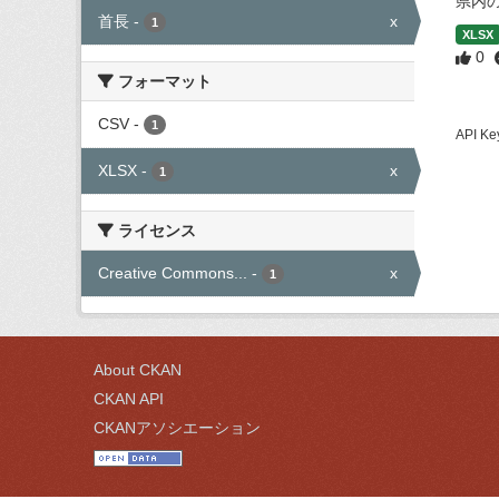
県内
首長
-
x
1
XLSX
0
フォーマット
CSV
-
1
API
XLSX
-
x
1
ライセンス
Creative Commons...
-
x
1
About CKAN
CKAN API
CKANアソシエーション