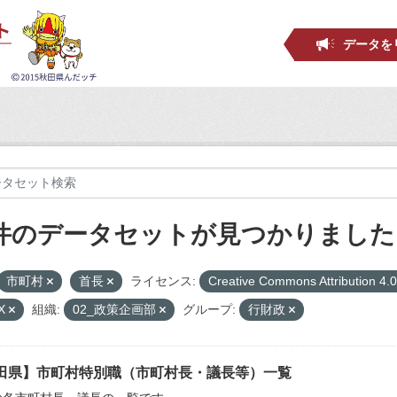
データを
 件のデータセットが見つかりました
市町村
首長
ライセンス:
Creative Commons Attribution 4.
X
組織:
02_政策企画部
グループ:
行財政
田県】市町村特別職（市町村長・議長等）一覧