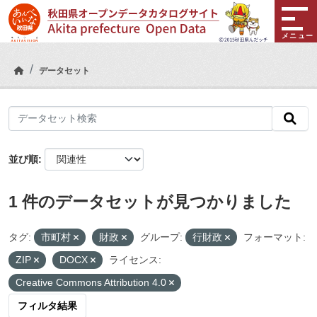
Skip to main content
メニュー
データセット
並び順
1 件のデータセットが見つかりました
タグ:
市町村
財政
グループ:
行財政
フォーマット:
ZIP
DOCX
ライセンス:
Creative Commons Attribution 4.0
フィルタ結果