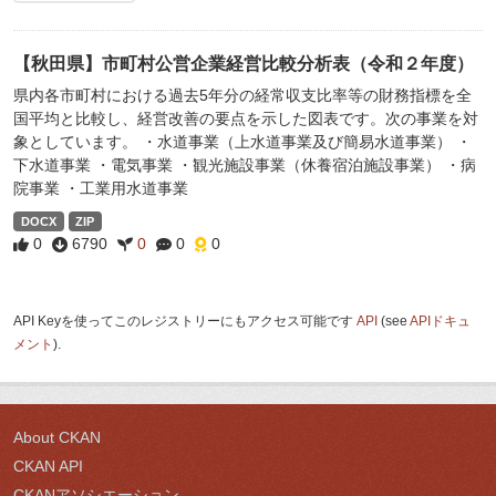
【秋田県】市町村公営企業経営比較分析表（令和２年度）
県内各市町村における過去5年分の経常収支比率等の財務指標を全
国平均と比較し、経営改善の要点を示した図表です。次の事業を対
象としています。 ・水道事業（上水道事業及び簡易水道事業） ・
下水道事業 ・電気事業 ・観光施設事業（休養宿泊施設事業） ・病
院事業 ・工業用水道事業
DOCX
ZIP
0
6790
0
0
0
API Keyを使ってこのレジストリーにもアクセス可能です
API
(see
APIドキュ
メント
).
About CKAN
CKAN API
CKANアソシエーション