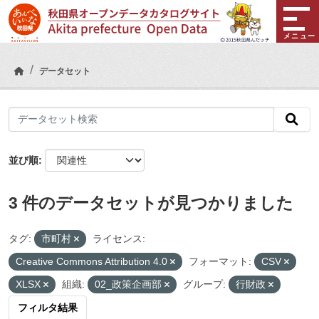
Skip to main content
メニュー
データセット
並び順
3 件のデータセットが見つかりました
タグ:
市町村
ライセンス:
Creative Commons Attribution 4.0
フォーマット:
CSV
XLSX
組織:
02_政策企画部
グループ:
行財政
フィルタ結果