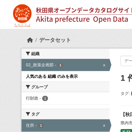
Skip to main content
データセット
組織
02_政策企画部
-
x
1
1
人気のある 組織 のみを表示
グループ
タグ:
行財政
-
1
タグ
【秋
県内
住所
-
x
1
XLSX