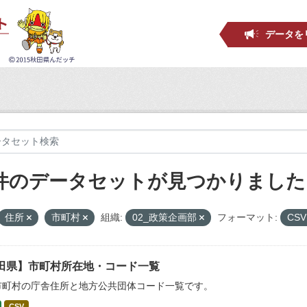
データを
 件のデータセットが見つかりました
住所
市町村
組織:
02_政策企画部
フォーマット:
CS
田県】市町村所在地・コード一覧
市町村の庁舎住所と地方公共団体コード一覧です。
CSV