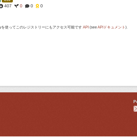
407
0
0
0
 Keyを使ってこのレジストリーにもアクセス可能です
API
(see
APIドキュメント
).
P