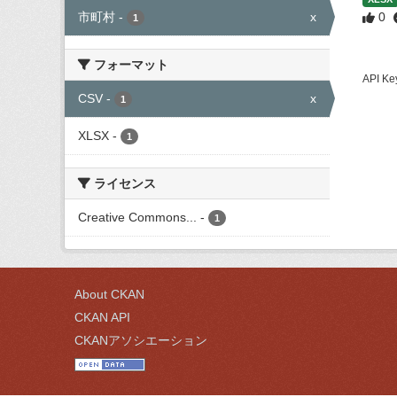
市町村
-
x
0
1
フォーマット
API
CSV
-
x
1
XLSX
-
1
ライセンス
Creative Commons...
-
1
About CKAN
CKAN API
CKANアソシエーション