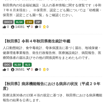
秋田県内の社会福祉施設・法人の基本情報に関する便覧です（令和
７年６月末現在）。 ※保育所、認定こども園については「幼稚園・
保育所・認定こども園一覧」をご確認ください。
DOCX
XLSX
CSV
ZIP
0
14081
0
0
0
【秋田県】令和４年秋田県衛生統計年鑑
人口動態統計、食中毒統計、母体保護法に基づく届出、地域保健・
健康増進事業報告、衛生行政報告例、医療施設統計、病院報告、医
療関係者の届出及びその他の関係資料をまとめたものです。
DOC
XLSX
XLS
0
36581
0
0
0
【秋田県】病床機能報告における病床の状況（平成２９年
度）
医療法第30条の13第４項の規定に基づき、秋田県における病床機能
報告の結果を公表します。