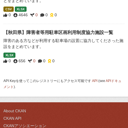
どをまとめています。
CSV
XLSX
0
4646
0
0
0
【秋田県】障害者等用駐車区画利用制度協力施設一覧
障害のある方などが利用する駐車場の設置に協力してくださった施
設をまとめています。
XLSX
0
656
0
0
0
API Keyを使ってこのレジストリーにもアクセス可能です
API
(see
APIドキュ
メント
).
About CKAN
CKAN API
CKANアソシエーション