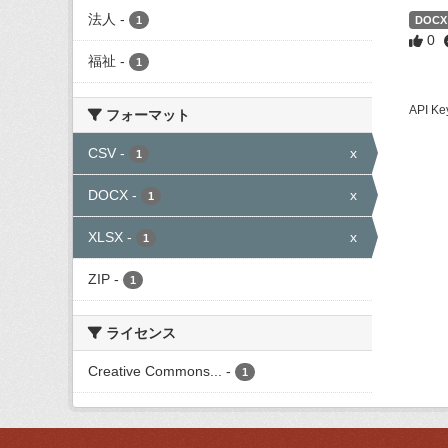
法人
-
1
DOCX
0
福祉
-
1
API
フォーマット
CSV
-
x
1
DOCX
-
x
1
XLSX
-
x
1
ZIP
-
1
ライセンス
Creative Commons...
-
1