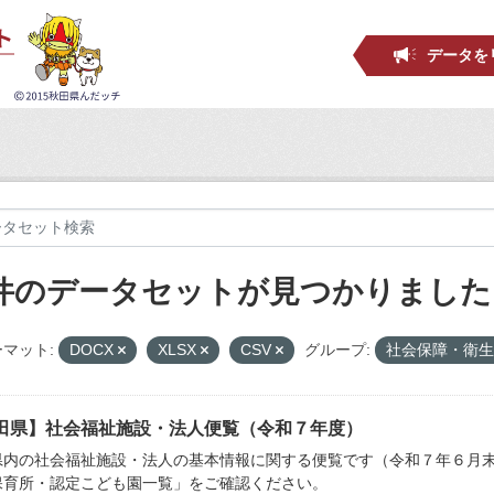
データを
 件のデータセットが見つかりました
マット:
DOCX
XLSX
CSV
グループ:
社会保障・衛
田県】社会福祉施設・法人便覧（令和７年度）
県内の社会福祉施設・法人の基本情報に関する便覧です（令和７年６月末
保育所・認定こども園一覧」をご確認ください。