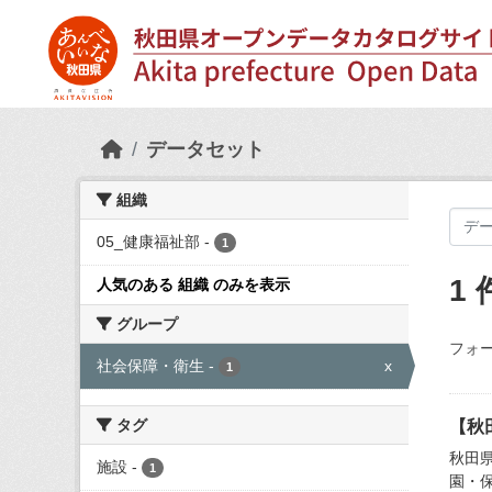
Skip to main content
データセット
組織
05_健康福祉部
-
1
1
人気のある 組織 のみを表示
グループ
フォー
社会保障・衛生
-
x
1
タグ
【秋
秋田
施設
-
1
園・