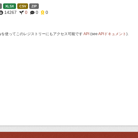
XLSX
CSV
ZIP
14267
0
0
0
 Keyを使ってこのレジストリーにもアクセス可能です
API
(see
APIドキュメント
).