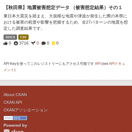
【秋田県】地震被害想定データ （被害想定結果）その１
東日本大震災を踏まえ、大規模な地震や津波が発生した際の本県に
おける被害の程度や影響を把握するため、全27パターンの地震を想
定した調査結果です。
DOCX
CSV
0
3716
0
0
0
API Keyを使ってこのレジストリーにもアクセス可能です
API
(see
APIドキュ
メント
).
About CKAN
CKAN API
CKANアソシエーション
Powered by