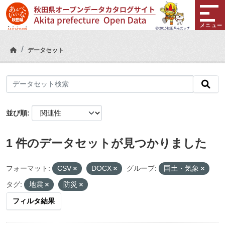
Skip to main content
メニュー
データセット
並び順
1 件のデータセットが見つかりました
フォーマット:
CSV
DOCX
グループ:
国土・気象
タグ:
地震
防災
フィルタ結果