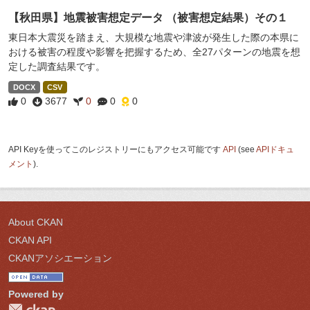
【秋田県】地震被害想定データ （被害想定結果）その１
東日本大震災を踏まえ、大規模な地震や津波が発生した際の本県に
おける被害の程度や影響を把握するため、全27パターンの地震を想
定した調査結果です。
DOCX
CSV
0
3677
0
0
0
API Keyを使ってこのレジストリーにもアクセス可能です
API
(see
APIドキュ
メント
).
About CKAN
CKAN API
CKANアソシエーション
Powered by