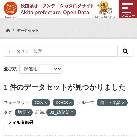
Skip to main content
メニュー
データセット
並び順
1 件のデータセットが見つかりました
フォーマット:
CSV
DOCX
グループ:
国土・気象
タグ:
地震
組織:
01_総務部
フィルタ結果