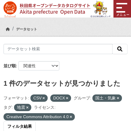
Skip to main content
メニュー
データセット
並び順
1 件のデータセットが見つかりました
フォーマット:
CSV
DOCX
グループ:
国土・気象
タグ:
地震
ライセンス:
Creative Commons Attribution 4.0
フィルタ結果