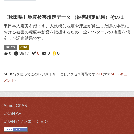
【秋田県】地震被害想定データ （被害想定結果）その１
東日本大震災を踏まえ、大規模な地震や津波が発生した際の本県に
おける被害の程度や影響を把握するため、全27パターンの地震を想
定した調査結果です。
DOCX
CSV
0
3647
0
0
0
API Keyを使ってこのレジストリーにもアクセス可能です
API
(see
APIドキュ
メント
).
About CKAN
CKAN API
CKANアソシエーション