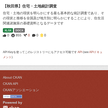
【秋田県】住宅・土地統計調査
住宅・土地の現状を明らかにする最も基本的な統計調査であり、そ
の現状と推移を全国及び地方別に明らかにすることにより、住生活
関連諸施策の基礎資料となるデータです
XLSX
DOCX
0
855
0
0
0
API Keyを使ってこのレジストリーにもアクセス可能です
API
(see
APIドキュ
メント
).
About CKAN
CKAN API
CKANアソシエーション
Powered by