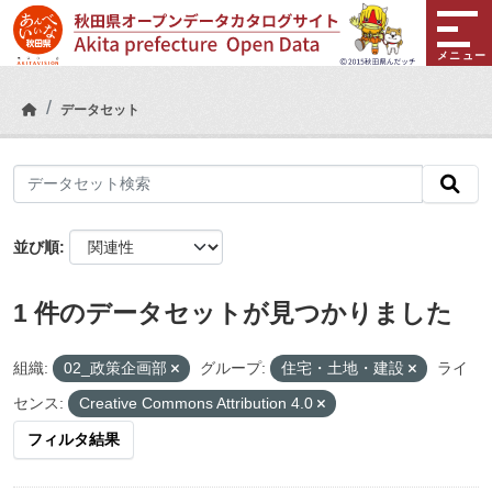
Skip to main content
メニュー
データセット
並び順
1 件のデータセットが見つかりました
組織:
02_政策企画部
グループ:
住宅・土地・建設
ライ
センス:
Creative Commons Attribution 4.0
フィルタ結果