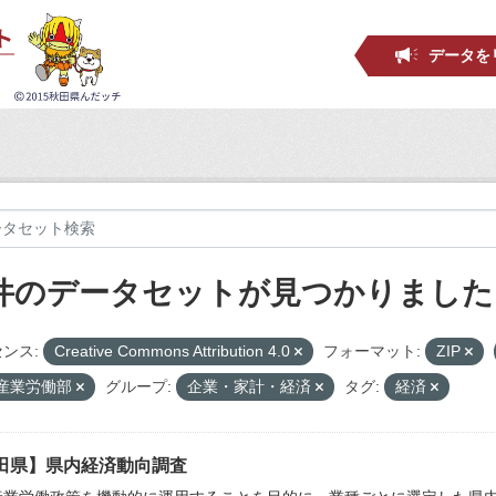
データを
 件のデータセットが見つかりました
ンス:
Creative Commons Attribution 4.0
フォーマット:
ZIP
_産業労働部
グループ:
企業・家計・経済
タグ:
経済
田県】県内経済動向調査