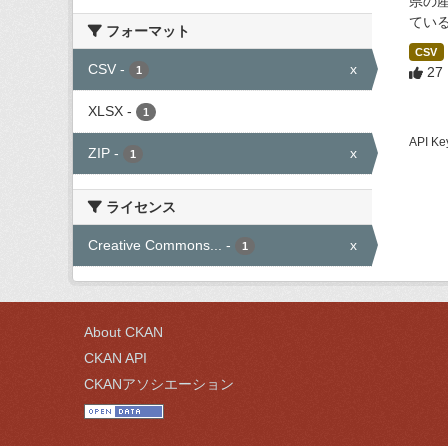
県の
てい
フォーマット
CSV
CSV
-
x
1
27
XLSX
-
1
API
ZIP
-
x
1
ライセンス
Creative Commons...
-
x
1
About CKAN
CKAN API
CKANアソシエーション