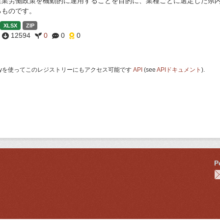
産業労働政策を機動的に運用することを目的に、業種ごとに選定した県
るものです。
XLSX
ZIP
12594
0
0
0
 Keyを使ってこのレジストリーにもアクセス可能です
API
(see
APIドキュメント
).
P