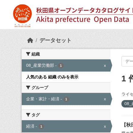
Skip to main content
データセット
組織
08_産業労働部
-
x
1
1
人気のある 組織 のみを表示
グループ
ライセ
企業・家計・経済
-
x
1
08
タグ
【秋
経済
-
x
1