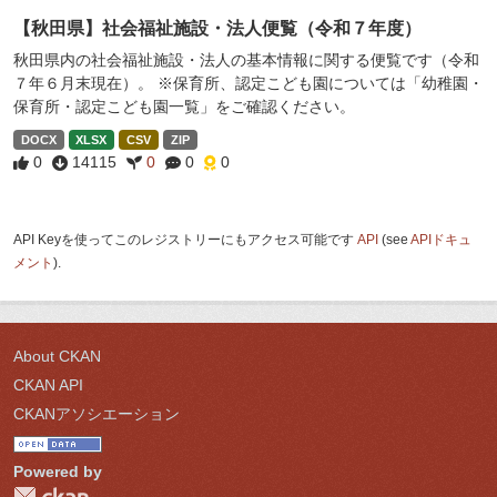
【秋田県】社会福祉施設・法人便覧（令和７年度）
秋田県内の社会福祉施設・法人の基本情報に関する便覧です（令和
７年６月末現在）。 ※保育所、認定こども園については「幼稚園・
保育所・認定こども園一覧」をご確認ください。
DOCX
XLSX
CSV
ZIP
0
14115
0
0
0
API Keyを使ってこのレジストリーにもアクセス可能です
API
(see
APIドキュ
メント
).
About CKAN
CKAN API
CKANアソシエーション
Powered by