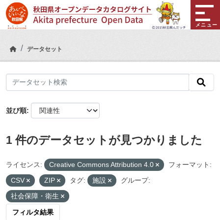
Skip to main content
メニュー
データセット
並び順
1 件のデータセットが見つかりました
ライセンス:
Creative Commons Attribution 4.0
フォーマット:
CSV
ZIP
タグ:
施設
グループ:
社会保障・衛生
フィルタ結果