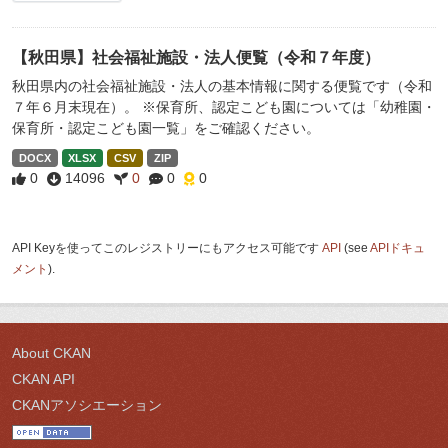
【秋田県】社会福祉施設・法人便覧（令和７年度）
秋田県内の社会福祉施設・法人の基本情報に関する便覧です（令和
７年６月末現在）。 ※保育所、認定こども園については「幼稚園・
保育所・認定こども園一覧」をご確認ください。
DOCX
XLSX
CSV
ZIP
0
14096
0
0
0
API Keyを使ってこのレジストリーにもアクセス可能です
API
(see
APIドキュ
メント
).
About CKAN
CKAN API
CKANアソシエーション