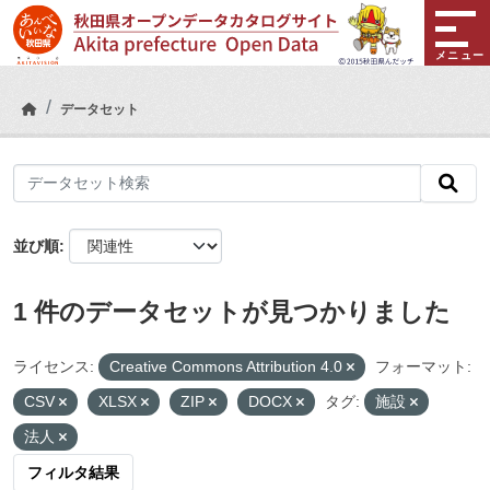
Skip to main content
メニュー
データセット
並び順
1 件のデータセットが見つかりました
ライセンス:
Creative Commons Attribution 4.0
フォーマット:
CSV
XLSX
ZIP
DOCX
タグ:
施設
法人
フィルタ結果