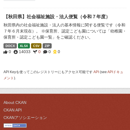
【秋田県】社会福祉施設・法人便覧（令和７年度）
秋田県内の社会福祉施設・法人の基本情報に関する便覧です（令和
７年６月末現在）。 ※保育所、認定こども園については「幼稚園・
保育所・認定こども園一覧」をご確認ください。
DOCX
XLSX
CSV
ZIP
0
14033
0
0
0
API Keyを使ってこのレジストリーにもアクセス可能です
API
(see
APIドキュ
メント
).
About CKAN
CKAN API
CKANアソシエーション