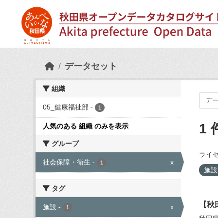
Skip to main content
データセット
組織
05_健康福祉部
-
1
1
人気のある 組織 のみを表示
グループ
ライセ
社会保障・衛生
-
x
1
施
タグ
【秋
施設
-
x
1