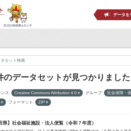
データを
 件のデータセットが見つかりました
ンス:
Creative Commons Attribution 4.0
グループ:
社会保障・
設
フォーマット:
ZIP
田県】社会福祉施設・法人便覧（令和７年度）