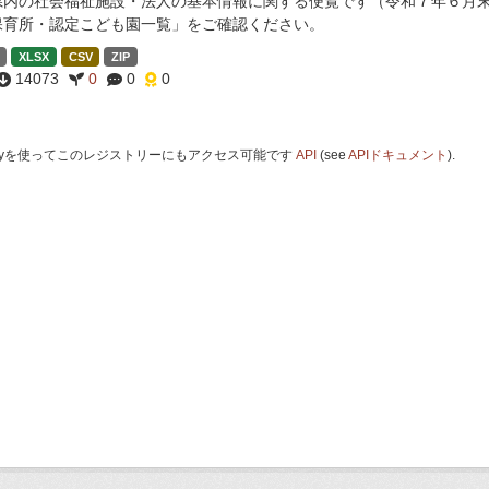
県内の社会福祉施設・法人の基本情報に関する便覧です（令和７年６月末
保育所・認定こども園一覧」をご確認ください。
XLSX
CSV
ZIP
14073
0
0
0
 Keyを使ってこのレジストリーにもアクセス可能です
API
(see
APIドキュメント
).