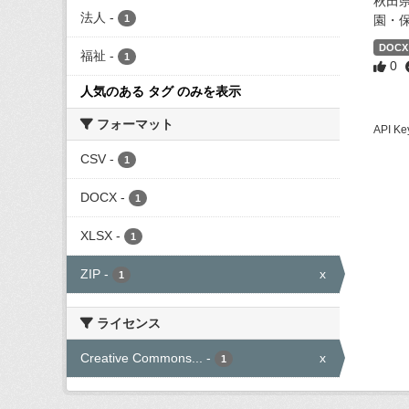
秋田
法人
-
1
園・
DOCX
福祉
-
1
0
人気のある タグ のみを表示
フォーマット
API
CSV
-
1
DOCX
-
1
XLSX
-
1
ZIP
-
x
1
ライセンス
Creative Commons...
-
x
1