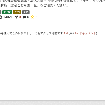
県内の社会福祉施設・法人の基本情報に関する便覧です（令和７年６月末
保育所・認定こども園一覧」をご確認ください。
XLSX
CSV
ZIP
14021
0
0
0
 Keyを使ってこのレジストリーにもアクセス可能です
API
(see
APIドキュメント
).