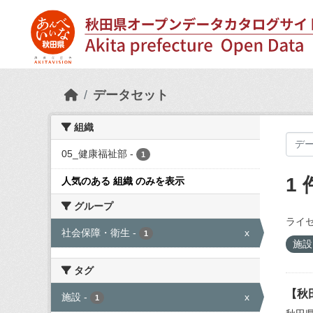
Skip to main content
データセット
組織
05_健康福祉部
-
1
1
人気のある 組織 のみを表示
グループ
ライセ
社会保障・衛生
-
x
1
施
タグ
【秋
施設
-
x
1