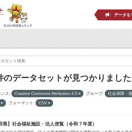
データを
 件のデータセットが見つかりました
ンス:
Creative Commons Attribution 4.0
グループ:
社会保障・
設
フォーマット:
CSV
田県】社会福祉施設・法人便覧（令和７年度）