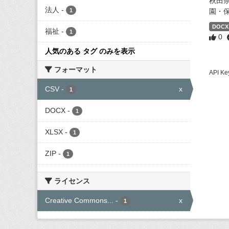
秋田
法人
-
1
園・
DOCX
福祉
-
1
0
人気のある タグ のみを表示
フォーマット
API
CSV
-
x
1
DOCX
-
1
XLSX
-
1
ZIP
-
1
ライセンス
Creative Commons...
-
x
1