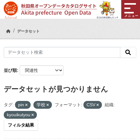
Skip to main content
メニュー
データセット
並び順
データセットが見つかりません
タグ:
pin
学校
フォーマット:
CSV
組織:
kyouikutyou
フィルタ結果