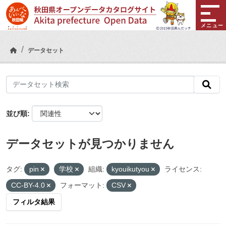
Skip to main content
メニュー
データセット
並び順
データセットが見つかりません
タグ:
pin
学校
組織:
kyouikutyou
ライセンス:
CC-BY-4.0
フォーマット:
CSV
フィルタ結果