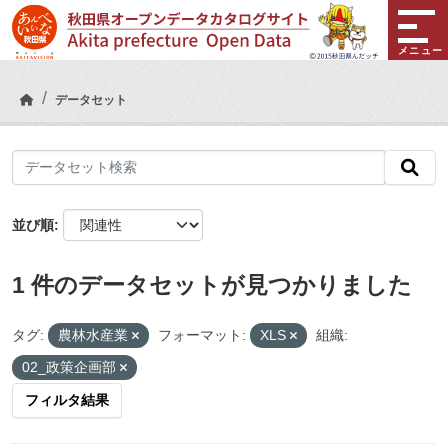
Skip to main content
メニュー
データセット
並び順
1 件のデータセットが見つかりました
タグ:
農林水産業
フォーマット:
XLS
組織:
02_政策企画部
フィルタ結果