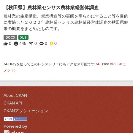
【秋田県】農林業センサス農林業経営体調査
農林業の生産構造、就業構造等の実態を明らかにすること等を目的
に実施した２０２０年農林業センサス農林業経営体調査の秋田県結
果の概要をまとめたものです。
DOCX
XLS
0
445
0
0
0
API Keyを使ってこのレジストリーにもアクセス可能です
API
(see
APIドキュ
メント
).
About CKAN
CKAN API
CKANアソシエーション
Powered by