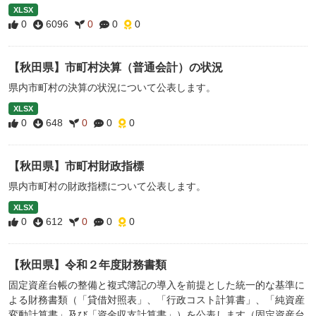
XLSX
0
6096
0
0
0
【秋田県】市町村決算（普通会計）の状況
県内市町村の決算の状況について公表します。
XLSX
0
648
0
0
0
【秋田県】市町村財政指標
県内市町村の財政指標について公表します。
XLSX
0
612
0
0
0
【秋田県】令和２年度財務書類
固定資産台帳の整備と複式簿記の導入を前提とした統一的な基準に
よる財務書類（「貸借対照表」、「行政コスト計算書」、「純資産
変動計算書」及び「資金収支計算書」）を公表します（固定資産台