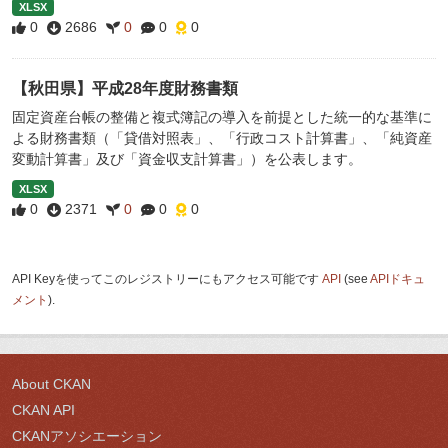
XLSX
0
2686
0
0
0
【秋田県】平成28年度財務書類
固定資産台帳の整備と複式簿記の導入を前提とした統一的な基準に
よる財務書類（「貸借対照表」、「行政コスト計算書」、「純資産
変動計算書」及び「資金収支計算書」）を公表します。
XLSX
0
2371
0
0
0
API Keyを使ってこのレジストリーにもアクセス可能です
API
(see
APIドキュ
メント
).
About CKAN
CKAN API
CKANアソシエーション