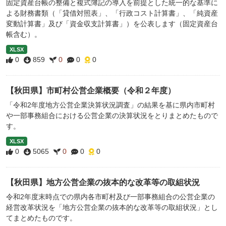
固定資産台帳の整備と複式簿記の導入を前提とした統一的な基準に
よる財務書類（「貸借対照表」、「行政コスト計算書」、「純資産
変動計算書」及び「資金収支計算書」）を公表します（固定資産台
帳含む）。
XLSX
0
859
0
0
0
【秋田県】市町村公営企業概要（令和２年度）
「令和2年度地方公営企業決算状況調査」の結果を基に県内市町村
や一部事務組合における公営企業の決算状況をとりまとめたもので
す。
XLSX
0
5065
0
0
0
【秋田県】地方公営企業の抜本的な改革等の取組状況
令和2年度末時点での県内各市町村及び一部事務組合の公営企業の
経営改革状況を「地方公営企業の抜本的な改革等の取組状況」とし
てまとめたものです。