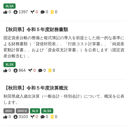
XLSX
0
1397
0
0
0
【秋田県】令和５年度財務書類
固定資産台帳の整備と複式簿記の導入を前提とした統一的な基準に
よる財務書類（「貸借対照表」、「行政コスト計算書」、「純資産
変動計算書」、および「資金収支計算書」）を公表します（固定資
産台帳含む）。
XLSX
0
864
0
0
0
【秋田県】令和５年度決算概況
秋田県歳入歳出決算（一般会計・特別会計）について、概況を公表
します。
DOC
DOCX
XLS
XLSX
0
3103
0
0
0