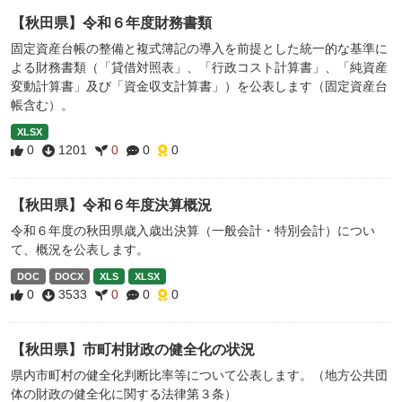
【秋田県】令和６年度財務書類
固定資産台帳の整備と複式簿記の導入を前提とした統一的な基準に
よる財務書類（「貸借対照表」、「行政コスト計算書」、「純資産
変動計算書」及び「資金収支計算書」）を公表します（固定資産台
帳含む）。
XLSX
0
1201
0
0
0
【秋田県】令和６年度決算概況
令和６年度の秋田県歳入歳出決算（一般会計・特別会計）につい
て、概況を公表します。
DOC
DOCX
XLS
XLSX
0
3533
0
0
0
【秋田県】市町村財政の健全化の状況
県内市町村の健全化判断比率等について公表します。（地方公共団
体の財政の健全化に関する法律第３条）