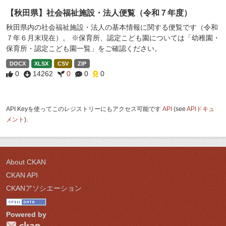
【秋田県】社会福祉施設・法人便覧（令和７年度）
秋田県内の社会福祉施設・法人の基本情報に関する便覧です（令和
７年６月末現在）。 ※保育所、認定こども園については「幼稚園・
保育所・認定こども園一覧」をご確認ください。
DOCX
XLSX
CSV
ZIP
0
14262
0
0
0
API Keyを使ってこのレジストリーにもアクセス可能です
API
(see
APIドキュ
メント
).
About CKAN
CKAN API
CKANアソシエーション
Powered by