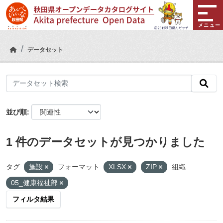
Skip to main content
メニュー
データセット
並び順
1 件のデータセットが見つかりました
タグ:
施設
フォーマット:
XLSX
ZIP
組織:
05_健康福祉部
フィルタ結果