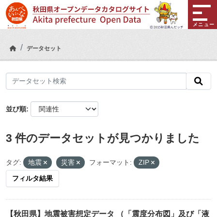
Skip to main content
メニュー
データセット
並び順
3 件のデータセットが見つかりました
タグ:
地震
災害
フォーマット:
ZIP
フィルタ結果
【秋田県】地震被害想定データ （「震度分布図」及び「液