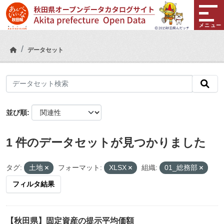
Skip to main content
メニュー
データセット
並び順
1 件のデータセットが見つかりました
タグ:
土地
フォーマット:
XLSX
組織:
01_総務部
フィルタ結果
【秋田県】固定資産の提示平均価額