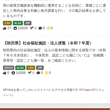
県の産業労働政策を機動的に運用することを目的に、業種ごとに選
定した県内企業を対象に毎月調査を行い、その集計結果を公表して
いるものです。
CSV
XLSX
ZIP
27
12634
0
0
0
【秋田県】社会福祉施設・法人便覧（令和７年度）
秋田県内の社会福祉施設・法人の基本情報に関する便覧です（令和
７年６月末現在）。 ※保育所、認定こども園については「幼稚園・
保育所・認定こども園一覧」をご確認ください。
DOCX
XLSX
CSV
ZIP
0
14266
0
0
0
API Keyを使ってこのレジストリーにもアクセス可能です
API
(see
APIドキュ
メント
).