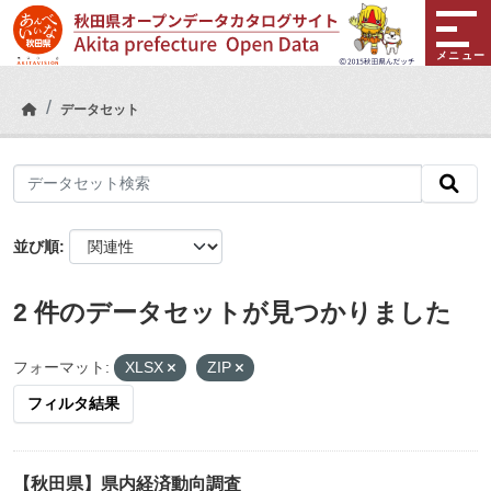
Skip to main content
メニュー
データセット
並び順
2 件のデータセットが見つかりました
フォーマット:
XLSX
ZIP
フィルタ結果
【秋田県】県内経済動向調査