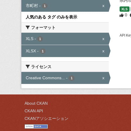
県内
市町村
-
x
1
XLS
0
人気のある タグ のみを表示
フォーマット
API
XLS
-
x
1
XLSX
-
x
1
ライセンス
Creative Commons...
-
x
1
About CKAN
CKAN API
CKANアソシエーション