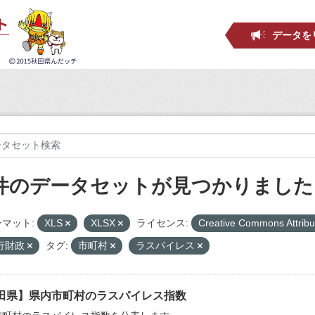
データを
 件のデータセットが見つかりました
マット:
XLS
XLSX
ライセンス:
Creative Commons Attribu
行財政
タグ:
市町村
ラスパイレス
田県】県内市町村のラスパイレス指数