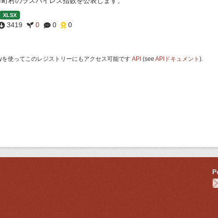
市町村のラスパイレス指数を公表します。
XLSX
3419
0
0
0
 Keyを使ってこのレジストリーにもアクセス可能です
API
(see
APIドキュメント
).
P