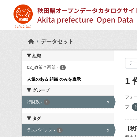
Skip to main content
データセット
組織
02_政策企画部
-
1
1
人気のある 組織 のみを表示
グループ
フォー
行財政
-
x
1
プ:
タグ
【秋
ラスパイレス
-
x
1