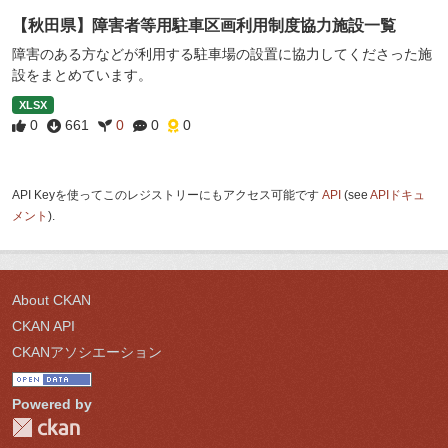
【秋田県】障害者等用駐車区画利用制度協力施設一覧
障害のある方などが利用する駐車場の設置に協力してくださった施
設をまとめています。
XLSX
0
661
0
0
0
API Keyを使ってこのレジストリーにもアクセス可能です
API
(see
APIドキュ
メント
).
About CKAN
CKAN API
CKANアソシエーション
Powered by