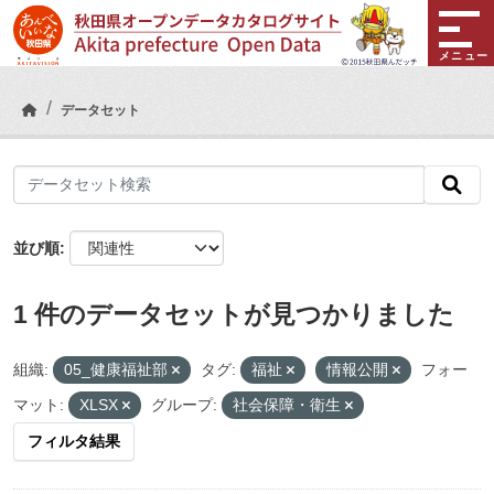
Skip to main content
メニュー
データセット
並び順
1 件のデータセットが見つかりました
組織:
05_健康福祉部
タグ:
福祉
情報公開
フォー
マット:
XLSX
グループ:
社会保障・衛生
フィルタ結果