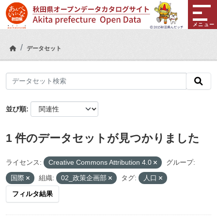
Skip to main content
メニュー
データセット
並び順
1 件のデータセットが見つかりました
ライセンス:
Creative Commons Attribution 4.0
グループ:
国際
組織:
02_政策企画部
タグ:
人口
フィルタ結果