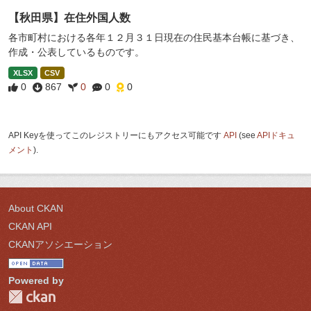
【秋田県】在住外国人数
各市町村における各年１２月３１日現在の住民基本台帳に基づき、
作成・公表しているものです。
XLSX
CSV
0
867
0
0
0
API Keyを使ってこのレジストリーにもアクセス可能です
API
(see
APIドキュ
メント
).
About CKAN
CKAN API
CKANアソシエーション
Powered by