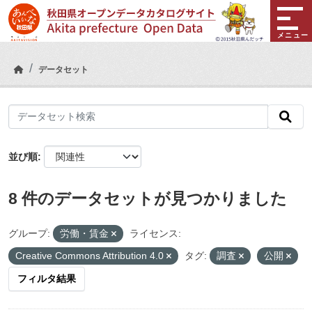
Skip to main content
メニュー
データセット
並び順
8 件のデータセットが見つかりました
グループ:
労働・賃金
ライセンス:
Creative Commons Attribution 4.0
タグ:
調査
公開
フィルタ結果