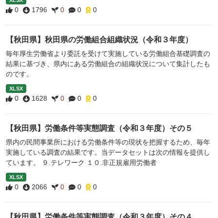
XLSX
0
1796
0
0
0
【秋田県】秋田県の労働組合組織状況（令和３年度）
毎年厚生労働省より委託を受けて実施している労働組合基礎調査の
結果に基づき、県内にある労働組合の組織状況について集計したも
のです。
XLSX
0
1628
0
0
0
【秋田県】労働条件等実態調査（令和３年度）その５
県内の民間事業所における労働条件等の現状を把握するため、毎年
実施している調査の結果です。当データセットは次の情報を提供し
ています。 ９.テレワーク １０.非正規雇用労働者
XLSX
0
2066
0
0
0
【秋田県】労働条件等実態調査（令和３年度）その４